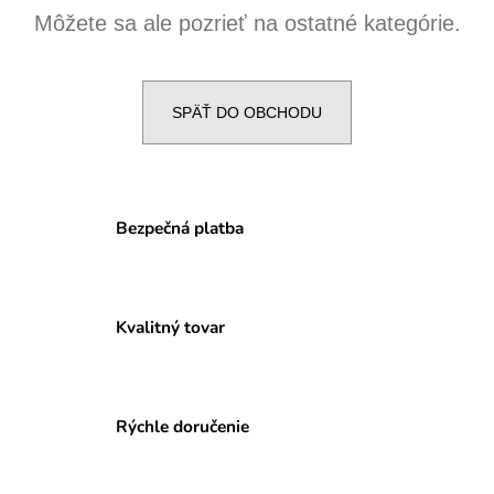
Môžete sa ale pozrieť na ostatné kategórie.
á
j
s
ť
SPÄŤ DO OBCHODU
?
Bezpečná platba
HĽADAŤ
Kvalitný tovar
O
d
p
o
Rýchle doručenie
r
ú