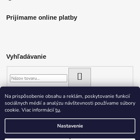
Prijímame online platby
Vyhľadávanie
HĽADAŤ
Na prispôsobenie obsahu a reklám, poskytovanie funkcií
sociálnych médií a analýzu návštevnosti používame súbory
Cyclodogs Bikeservis
cookie. Viac informácií
tu
.
Nastavenie
Vytvoril Shoptet