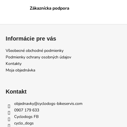
č
a
Zákaznícka podpora
m
e
Z
á
PEATY’S
Informácie pre vás
MONARCH
p
LOCK
ä
RING
Všeobecné obchodné podmienky
t
Podmienky ochrany osobných údajov
€12,59
Pôvodne:
i
Kontakty
€13,99
Moja objednávka
e
Kontakt
objednavky
@
cyclodogs-bikeservis.com
0907 179 633
Cyclodogs FB
cyclo_dogs