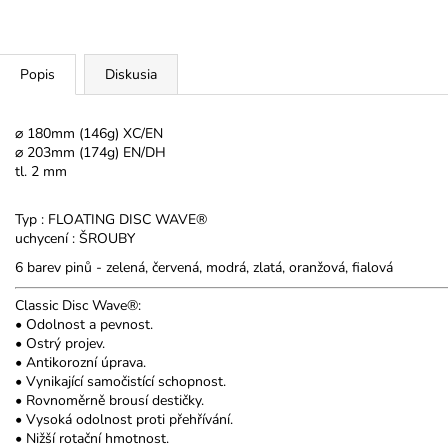
Popis
Diskusia
⌀ 180mm (146g) XC/EN
⌀ 203mm (174g) EN/DH
tl. 2 mm
Typ : FLOATING DISC WAVE®
uchycení : ŠROUBY
6 barev pinů - zelená, červená, modrá, zlatá, oranžová, fialová
Classic Disc Wave®:
• Odolnost a pevnost.
• Ostrý projev.
• Antikorozní úprava.
• Vynikající samočistící schopnost.
• Rovnoměrně brousí destičky.
• Vysoká odolnost proti přehřívání.
• Nižší rotační hmotnost.