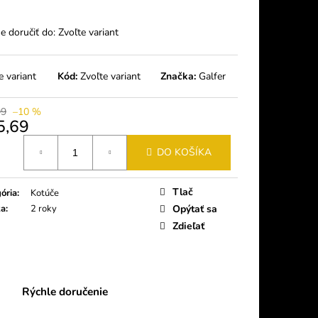
AST TRAIL TOOL
 doručiť do:
Zvoľte variant
9
e variant
Kód:
Zvoľte variant
Značka:
Galfer
99
–10 %
5,69
tková
DO KOŠÍKA
Tlač
ória
:
Kotúče
ka
:
2 roky
Opýtať sa
Zdieľať
Rýchle doručenie