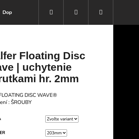
Hľadať
Prihlásenie
Nákupný
Doplnky na bajk
Doplnky na Teba
Kontakty
košík
lfer Floating Disc
ve | uchytenie
rutkami hr. 2mm
: FLOATING DISC WAVE®
ení : ŠROUBY
A
Nasledujúce
ER