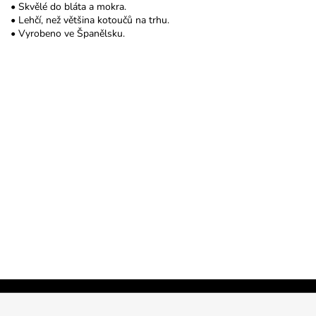
• Skvělé do bláta a mokra.
• Lehčí, než většina kotoučů na trhu.
• Vyrobeno ve Španělsku.