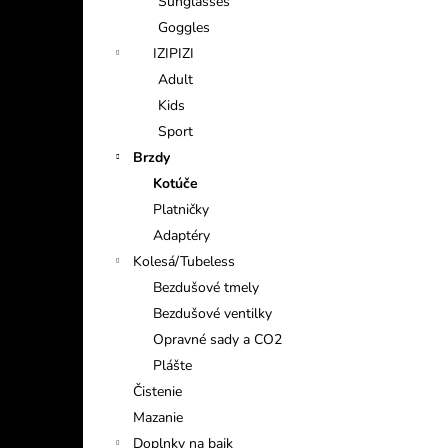
Sunglasses
GALFER FD452 - SHIMANO
Goggles
€13,94
Pôvodne:
€15,49
IZIPIZI
Adult
Kids
Sport
Brzdy
Kotúče
Platničky
Adaptéry
Kolesá/Tubeless
Bezdušové tmely
Bezdušové ventilky
Opravné sady a CO2
Plášte
Čistenie
Mazanie
Doplnky na bajk