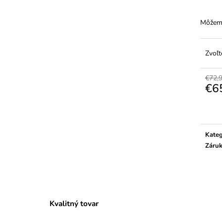
PEATY'S HOLESHOT CO2 PUMPA +
PEATY’S HOLDF
BOMBIČKY 2 KS - ROAD & GRAVEL
WRAP
(16G)
Môžeme
€34,19
€32,39
Pôvodne:
€37,9
Pôvodne:
€37,99
Zvoľt
€72,
€6
Jedno
cena:
Kateg
Záru
Kvalitný tovar