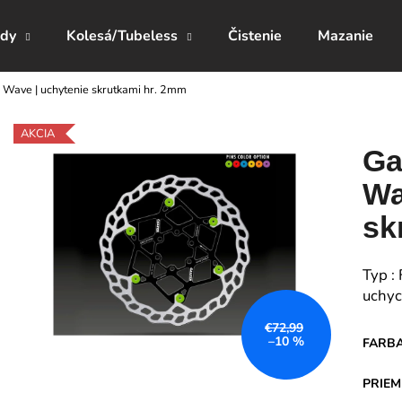
zdy
Kolesá/Tubeless
Čistenie
Mazanie
c Wave | uchytenie skrutkami hr. 2mm
Čo potrebujete nájsť?
AKCIA
Ga
HĽADAŤ
Wa
sk
Odporúčame
Typ 
uchyc
€72,99
–10 %
FARB
PRIEM