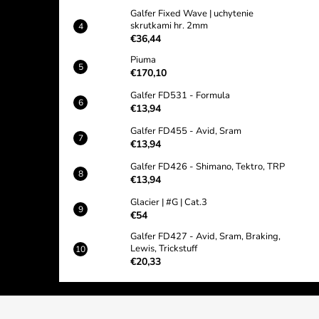
Galfer Fixed Wave | uchytenie
skrutkami hr. 2mm
€36,44
Piuma
€170,10
Galfer FD531 - Formula
€13,94
Galfer FD455 - Avid, Sram
€13,94
Galfer FD426 - Shimano, Tektro, TRP
€13,94
Glacier | #G | Cat.3
€54
Galfer FD427 - Avid, Sram, Braking,
Lewis, Trickstuff
€20,33
Z