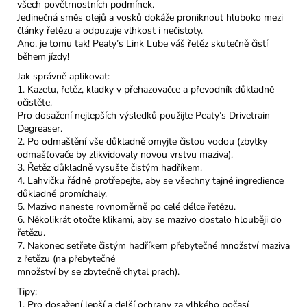
všech povětrnostních podmínek.
Jedinečná směs olejů a vosků dokáže proniknout hluboko mezi
články řetězu a odpuzuje vlhkost i nečistoty.
Ano, je tomu tak! Peaty’s Link Lube váš řetěz skutečně čistí
během jízdy!
Jak správně aplikovat:
1. Kazetu, řetěz, kladky v přehazovačce a převodník důkladně
očistěte.
Pro dosažení nejlepších výsledků použijte Peaty’s Drivetrain
Degreaser.
2. Po odmaštění vše důkladně omyjte čistou vodou (zbytky
odmašťovače by zlikvidovaly novou vrstvu maziva).
3. Řetěz důkladně vysušte čistým hadříkem.
4. Lahvičku řádně protřepejte, aby se všechny tajné ingredience
důkladně promíchaly.
5. Mazivo naneste rovnoměrně po celé délce řetězu.
6. Několikrát otočte klikami, aby se mazivo dostalo hlouběji do
řetězu.
7. Nakonec setřete čistým hadříkem přebytečné množství maziva
z řetězu (na přebytečné
množství by se zbytečně chytal prach).
Tipy:
1. Pro dosažení lepší a delší ochrany za vlhkého počasí