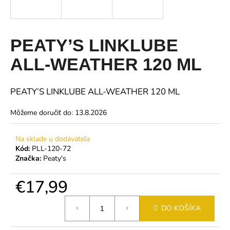
á
j
s
PEATY’S LINKLUBE
ť
ALL-WEATHER 120 ML
?
PEATY’S LINKLUBE ALL-WEATHER 120 ML
Môžeme doručiť do:
13.8.2026
HĽADAŤ
Na sklade u dodávateľa
Kód:
PLL-120-72
Značka:
Peaty's
O
d
€17,99
p
o
Jednotková
DO KOŠÍKA
r
cena:
ú