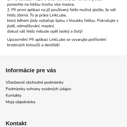
ponechte na řetězu trochu více maziva.
2. Při první aplikaci na již používaný řetěz možná zjistíte, že váš
řetěz zčerná. To je práce LinkLube,
který během jízdy vytlačuje špínu z hloubky řetězu. Pokračujte v
jízdě, odmašťování, mazání,
dokud váš řetěz nebude opět lesklý a čistý!
Upozornění: Při aplikaci LinkLube se vyvarujte potřísnění
brzdových kotoučů a destiček!
Z
á
Informácie pre vás
p
ä
Všeobecné obchodné podmienky
t
Podmienky ochrany osobných údajov
i
Kontakty
Moja objednávka
e
Kontakt