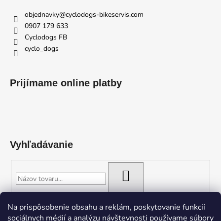
objednavky
@
cyclodogs-bikeservis.com
0907 179 633
Cyclodogs FB
cyclo_dogs
Prijímame online platby
Vyhľadávanie
HĽADAŤ
Na prispôsobenie obsahu a reklám, poskytovanie funkcií
sociálnych médií a analýzu návštevnosti používame súbory