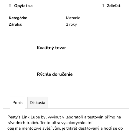
č
Opýtať sa
Zdieľať
a
m
Kategória
:
Mazanie
e
Záruka
:
2 roky
PEATY’S
GRIPY
MONARCH
Kvalitný tovar
MUSHROOM
THICK
€26,99
Pôvodne:
Rýchle doručenie
€29,99
Popis
Diskusia
Peaty’s Link Lube byl vyvinut v laboratoři a testován přímo na
závodních tratích. Tento ultra vysokorychlostní
olej má mentolově svěží vůni, je třikrát destilovaný a hodí se do